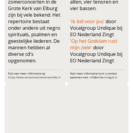
zomerconcerten in de
alten, vier tenoren en
Grote Kerk van Elburg
vier bassen.
zijn bij vele bekend. Het
repertoire bestaat
'Ik bid voor jou'
door
onder andere uit negro
Vocalgroup Undique bij
spirituals, psalmen en
EO Nederland Zingt
geestelijke liederen. De
'Op het Godslam rust
mannen hebben al
mijn ziele'
door
diverse cd's
Vocalgroup Undique bij
opgenomen.
EO Nederland Zingt
Kijk voor meer informatie op:
Voor meer informatie kunt u contact
https://www.veluwsmannenensemble.nl
opnemen met:
info@wilbertmagre.nl