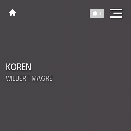
0
Koren
Wilbert Magré